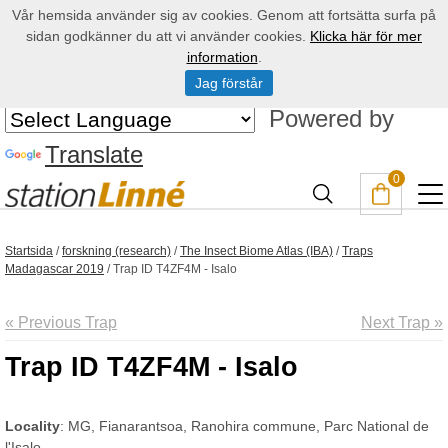
Vår hemsida använder sig av cookies. Genom att fortsätta surfa på
sidan godkänner du att vi använder cookies.
Klicka här för mer
information
.
Jag förstår
Powered by
Translate
0
Startsida
/
forskning (research)
/
The Insect Biome Atlas (IBA)
/
Traps
Madagascar 2019
/
Trap ID T4ZF4M - Isalo
« Previous Trap
Next Trap »
Trap ID T4ZF4M - Isalo
Locality
: MG, Fianarantsoa, Ranohira commune, Parc National de
l'Isalo