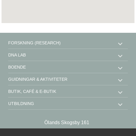
FORSKNING (RESEARCH)
DNA LAB
BOENDE
GUIDNINGAR & AKTIVITETER
BUTIK, CAFÉ & E-BUTIK
UTBILDNING
STÖD OSS
Ölands Skogsby 161
KONTAKT
SE-386 93 Färjestaden