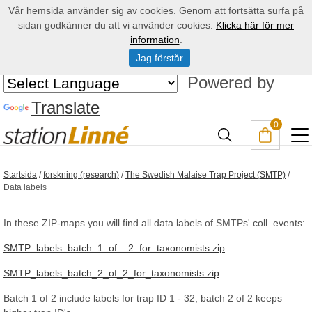
Vår hemsida använder sig av cookies. Genom att fortsätta surfa på
sidan godkänner du att vi använder cookies.
Klicka här för mer
information
.
Jag förstår
Powered by
Translate
0
Startsida
/
forskning (research)
/
The Swedish Malaise Trap Project (SMTP)
/
Data labels
In these ZIP-maps you will find all data labels of SMTPs' coll. events:
SMTP_labels_batch_1_of__2_for_taxonomists.zip
SMTP_labels_batch_2_of_2_for_taxonomists.zip
Batch 1 of 2 include labels for trap ID 1 - 32, batch 2 of 2 keeps