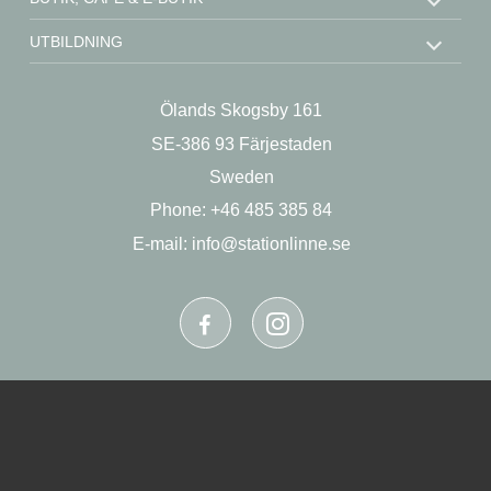
UTBILDNING
STÖD OSS
Ölands Skogsby 161
KONTAKT
SE-386 93 Färjestaden
OM OSS
Sweden
Phone: +46 485 385 84
E-mail:
info@stationlinne.se
Produktion och design:
Webbpartner