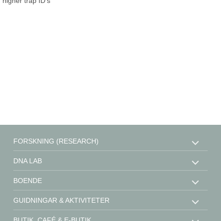
higher trap ID's
FORSKNING (RESEARCH)
DNA LAB
BOENDE
GUIDNINGAR & AKTIVITETER
BUTIK, CAFÉ & E-BUTIK