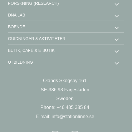
FORSKNING (RESEARCH)
DNA LAB
BOENDE
GUIDNINGAR & AKTIVITETER
BUTIK, CAFÉ & E-BUTIK
UTBILDNING
STÖD OSS
Ölands Skogsby 161
KONTAKT
SE-386 93 Färjestaden
OM OSS
Sweden
Phone: +46 485 385 84
E-mail:
info@stationlinne.se