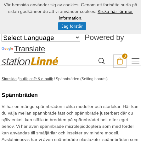
Vår hemsida använder sig av cookies. Genom att fortsätta surfa på
sidan godkänner du att vi använder cookies.
Klicka här för mer
information
.
Jag förstår
Powered by
Translate
0
Startsida
/
butik, café & e-butik
/
Spännbräden (Setting boards)
Spännbräden
Vi har en mängd spännbräden i olika modeller och storlekar. Här kan
du välja mellan spännbräde fast och spännbräde justerbart där du
själv enkelt kan ställa in bredden på spännbrädet helt efter eget
behov. Vi har även spännbräde microlepiddoptera som med fördel
kan användas till småfjärilar och insekter av mindre modell.
Avslutningsvis har vi även spännbräde plastazote, spännbräden som