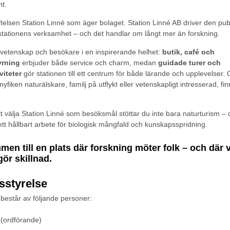
nt.
iftelsen Station Linné som äger bolaget. Station Linné AB driver den pub
stationens verksamhet – och det handlar om långt mer än forskning.
vetenskap och besökare i en inspirerande helhet:
butik, café och
rning
erbjuder både service och charm, medan
guidade turer och
viteter
gör stationen till ett centrum för både lärande och upplevelser. 
yfiken naturälskare, familj på utflykt eller vetenskapligt intresserad, fi
 välja Station Linné som besöksmål stöttar du inte bara naturturism – 
 ett hållbart arbete för biologisk mångfald och kunskapsspridning.
en till en plats där forskning möter folk – och där v
ör skillnad.
sstyrelse
 består av följande personer:
(ordförande)