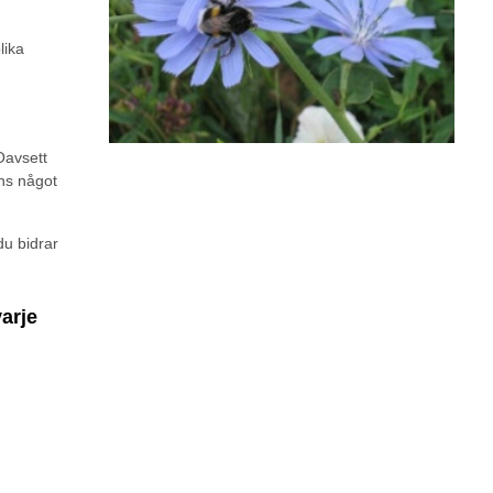
lika
Oavsett
nns något
du bidrar
arje