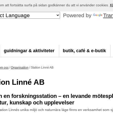
 att fortsätta surfa på sidan godkänner du att vi använder cookies.
Kl
Powered by
Tra
guidningar & aktiviteter
butik, café & e-butik
om oss
/
Organisation
/
Station Linné AB
ion Linné AB
n en forskningsstation – en levande mötespl
atur, kunskap och upplevelser
tion Linnés unika miljö och naturnära läge finns en verksamhet som s