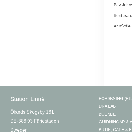
Pav John
Berit San
AnnSofie 
Station Linné
FORSKNING (RE
DNA LAB
Ölands Skogsby 161
BOENDE
SE-386 93 Färjestaden
GUIDNINGAR & 
BUTIK, CAFÉ & E
Sweden