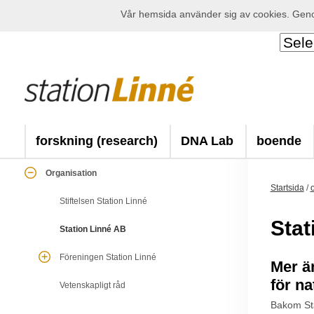
Vår hemsida använder sig av cookies. Genom
forskning (research)
DNA Lab
boende
Organisation
Startsida
/
Stiftelsen Station Linné
Stat
Station Linné AB
Föreningen Station Linné
Mer ä
för n
Vetenskapligt råd
Bakom Sta