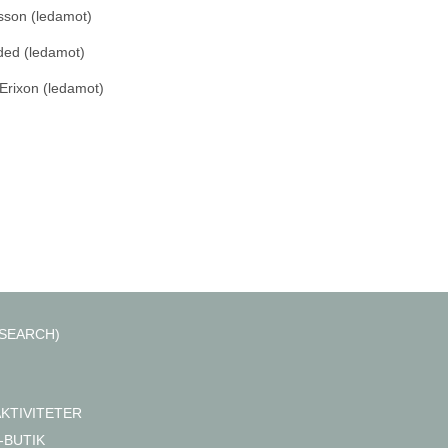
sson (ledamot)
ded (ledamot)
Erixon (ledamot)
SEARCH)
AKTIVITETER
-BUTIK