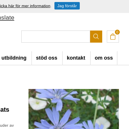
icka här för mer information
.
Jag förstår
nslate
0
utbildning
stöd oss
kontakt
om oss
ats
juder av