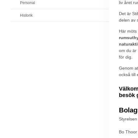
liv året ru
Personal
Det är St
Historik
delen av 
Här möts 
rumsuthy
naturakti
om du är n
för dig.
Genom att
också till
Välkomm
besök g
Bolag
Styrelsen
Bo Thoor 