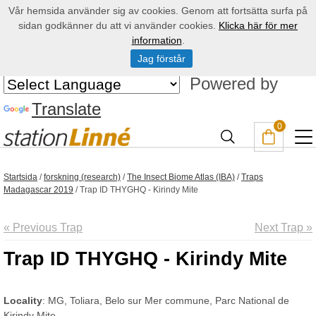
Vår hemsida använder sig av cookies. Genom att fortsätta surfa på
sidan godkänner du att vi använder cookies.
Klicka här för mer
information
.
Jag förstår
Powered by
Translate
0
Startsida
/
forskning (research)
/
The Insect Biome Atlas (IBA)
/
Traps
Madagascar 2019
/
Trap ID THYGHQ - Kirindy Mite
« Previous Trap
Next Trap »
Trap ID THYGHQ - Kirindy Mite
Locality
: MG, Toliara, Belo sur Mer commune, Parc National de
Kirindy Mite