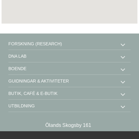
FORSKNING (RESEARCH)
DNA LAB
BOENDE
GUIDNINGAR & AKTIVITETER
BUTIK, CAFÉ & E-BUTIK
UTBILDNING
STÖD OSS
Ölands Skogsby 161
KONTAKT
SE-386 93 Färjestaden