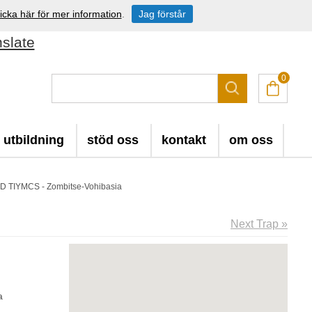
icka här för mer information
.
Jag förstår
nslate
0
utbildning
stöd oss
kontakt
om oss
ID TIYMCS - Zombitse-Vohibasia
Next Trap »
a