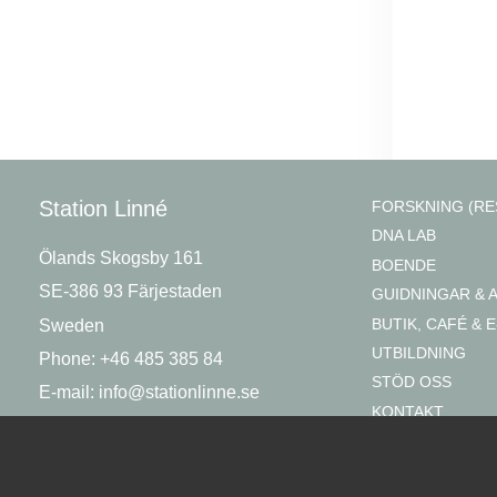
Station Linné
FORSKNING (RE
DNA LAB
Ölands Skogsby 161
BOENDE
SE-386 93 Färjestaden
GUIDNINGAR & 
BUTIK, CAFÉ & E
Sweden
UTBILDNING
Phone: +46 485 385 84
STÖD OSS
E-mail:
info@stationlinne.se
KONTAKT
OM OSS