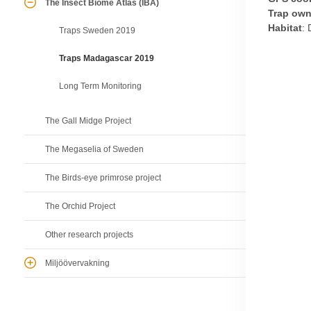
The Insect Biome Atlas (IBA)
Trap own
Habitat
: 
Traps Sweden 2019
Traps Madagascar 2019
Long Term Monitoring
The Gall Midge Project
The Megaselia of Sweden
The Birds-eye primrose project
The Orchid Project
Other research projects
Miljöövervakning