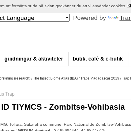
 att fortsätta surfa på sidan godkänner du att vi använder cookies.
Kl
Powered by
Tra
guidningar & aktiviteter
butik, café & e-butik
orskning (research)
/
The Insect Biome Atlas (IBA)
/
Traps Madagascar 2019
/
Trap 
us Trap
 ID TIYMCS - Zombitse-Vohibasia
 MG, Toliara, Sakaraha commune, Parc National de Zombitse-Vohibasi
dinates: WGS 84 decimal
: -22.88694444, 44.69277778