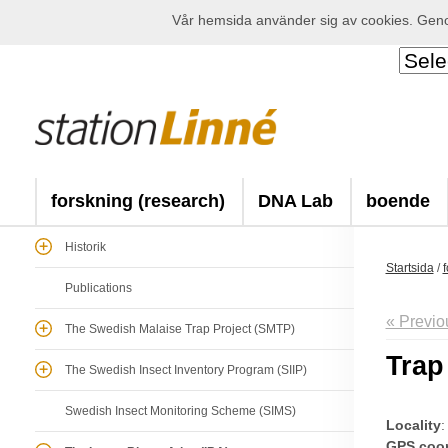
Vår hemsida använder sig av cookies. Genom
forskning (research)
DNA Lab
boende
Historik
Startsida
/
f
Publications
« Previo
The Swedish Malaise Trap Project (SMTP)
Trap
The Swedish Insect Inventory Program (SIIP)
Swedish Insect Monitoring Scheme (SIMS)
Locality
:
GPS coor