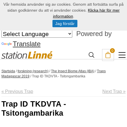
Vår hemsida använder sig av cookies. Genom att fortsätta surfa på
sidan godkänner du att vi använder cookies.
Klicka här för mer
information
.
Jag förstår
Powered by
Translate
0
Startsida
/
forskning (research)
/
The Insect Biome Atlas (IBA)
/
Traps
Madagascar 2019
/
Trap ID TKDVTA - Tsitongambarika
« Previous Trap
Next Trap »
Trap ID TKDVTA -
Tsitongambarika