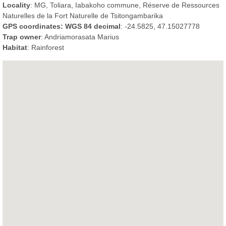
Locality
: MG, Toliara, Iabakoho commune, Réserve de Ressources
Naturelles de la Fort Naturelle de Tsitongambarika
GPS coordinates: WGS 84 decimal
: -24.5825, 47.15027778
Trap owner
: Andriamorasata Marius
Habitat
: Rainforest