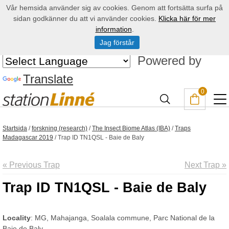
Vår hemsida använder sig av cookies. Genom att fortsätta surfa på
sidan godkänner du att vi använder cookies.
Klicka här för mer
information
.
Jag förstår
Powered by
Translate
0
Startsida
/
forskning (research)
/
The Insect Biome Atlas (IBA)
/
Traps
Madagascar 2019
/
Trap ID TN1QSL - Baie de Baly
« Previous Trap
Next Trap »
Trap ID TN1QSL - Baie de Baly
Locality
: MG, Mahajanga, Soalala commune, Parc National de la
Baie de Baly