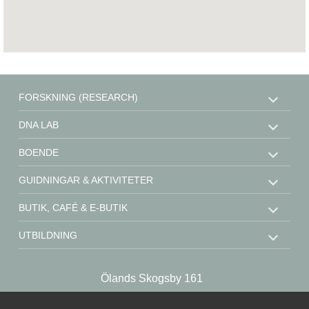
FORSKNING (RESEARCH)
DNA LAB
BOENDE
GUIDNINGAR & AKTIVITETER
BUTIK, CAFÉ & E-BUTIK
UTBILDNING
STÖD OSS
Ölands Skogsby 161
KONTAKT
SE-386 93 Färjestaden