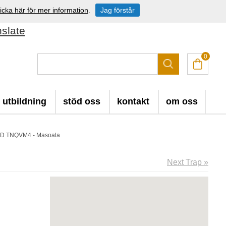
icka här för mer information
.
Jag förstår
nslate
0
utbildning
stöd oss
kontakt
om oss
ID TNQVM4 - Masoala
Next Trap »