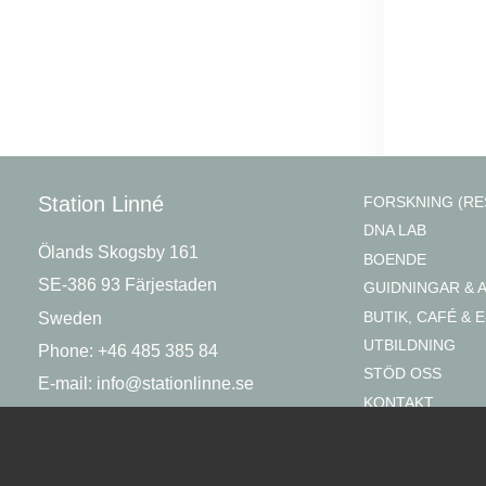
Station Linné
FORSKNING (RE
DNA LAB
Ölands Skogsby 161
BOENDE
SE-386 93 Färjestaden
GUIDNINGAR & 
BUTIK, CAFÉ & E
Sweden
UTBILDNING
Phone: +46 485 385 84
STÖD OSS
E-mail:
info@stationlinne.se
KONTAKT
OM OSS