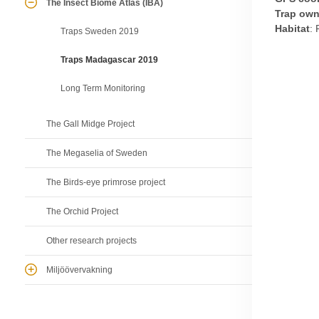
The Insect Biome Atlas (IBA)
Trap own
Habitat
: 
Traps Sweden 2019
Traps Madagascar 2019
Long Term Monitoring
The Gall Midge Project
The Megaselia of Sweden
The Birds-eye primrose project
The Orchid Project
Other research projects
Miljöövervakning