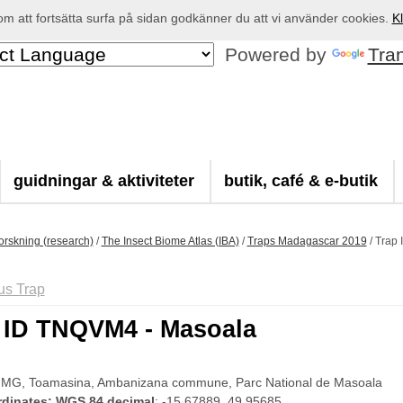
 att fortsätta surfa på sidan godkänner du att vi använder cookies.
Kl
Powered by
Tra
guidningar & aktiviteter
butik, café & e-butik
orskning (research)
/
The Insect Biome Atlas (IBA)
/
Traps Madagascar 2019
/
Trap 
us Trap
 ID TNQVM4 - Masoala
 MG, Toamasina, Ambanizana commune, Parc National de Masoala
dinates: WGS 84 decimal
: -15.67889, 49.95685