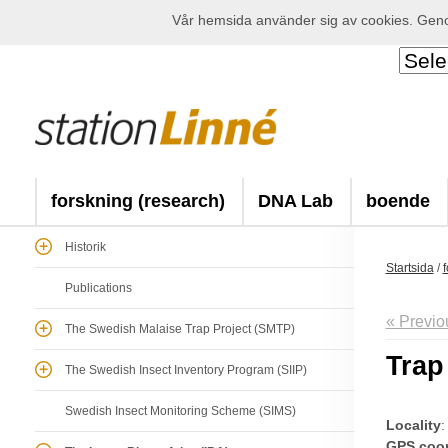
Vår hemsida använder sig av cookies. Genom
forskning (research)
DNA Lab
boende
Historik
Startsida
/
f
Publications
« Previo
The Swedish Malaise Trap Project (SMTP)
Trap
The Swedish Insect Inventory Program (SIIP)
Swedish Insect Monitoring Scheme (SIMS)
Locality
:
GPS coor