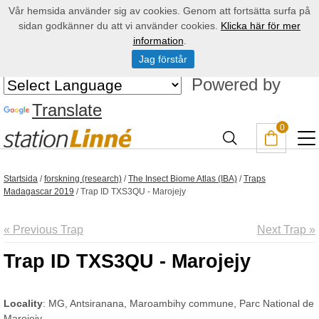
Vår hemsida använder sig av cookies. Genom att fortsätta surfa på
sidan godkänner du att vi använder cookies.
Klicka här för mer
information
.
Jag förstår
Powered by
Translate
0
Startsida
/
forskning (research)
/
The Insect Biome Atlas (IBA)
/
Traps
Madagascar 2019
/
Trap ID TXS3QU - Marojejy
« Previous Trap
Next Trap »
Trap ID TXS3QU - Marojejy
Locality
: MG, Antsiranana, Maroambihy commune, Parc National de
Marojejy