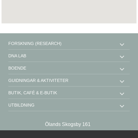
FORSKNING (RESEARCH)
DNA LAB
BOENDE
GUIDNINGAR & AKTIVITETER
BUTIK, CAFÉ & E-BUTIK
UTBILDNING
STÖD OSS
Ölands Skogsby 161
KONTAKT
SE-386 93 Färjestaden