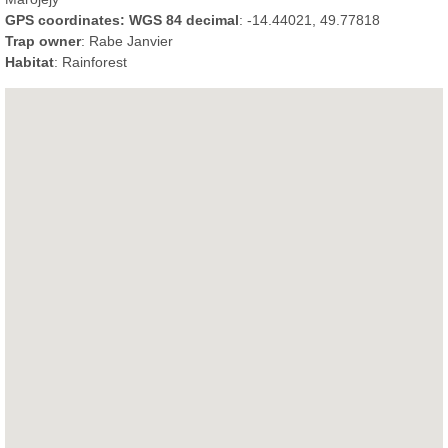
GPS coordinates: WGS 84 decimal
: -14.44021, 49.77818
Trap owner
: Rabe Janvier
Habitat
: Rainforest