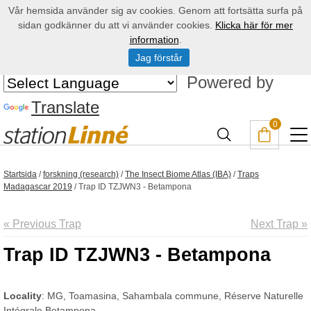
Vår hemsida använder sig av cookies. Genom att fortsätta surfa på
sidan godkänner du att vi använder cookies.
Klicka här för mer
information
.
Jag förstår
Powered by
Translate
0
Startsida
/
forskning (research)
/
The Insect Biome Atlas (IBA)
/
Traps
Madagascar 2019
/
Trap ID TZJWN3 - Betampona
« Previous Trap
Next Trap »
Trap ID TZJWN3 - Betampona
Locality
: MG, Toamasina, Sahambala commune, Réserve Naturelle
Intégrale Betampona