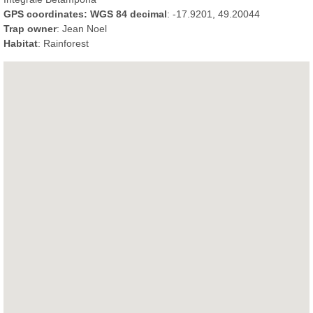
GPS coordinates: WGS 84 decimal
: -17.9201, 49.20044
Trap owner
: Jean Noel
Habitat
: Rainforest