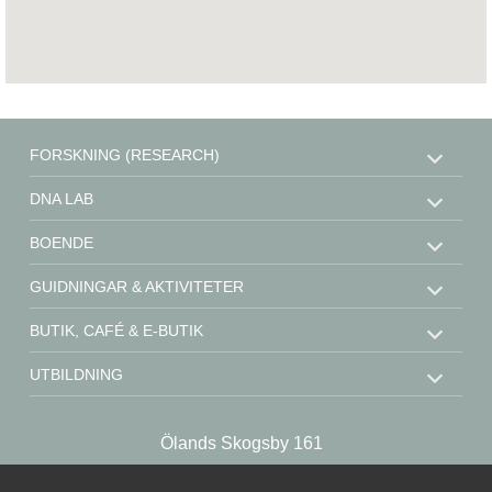
FORSKNING (RESEARCH)
DNA LAB
BOENDE
GUIDNINGAR & AKTIVITETER
BUTIK, CAFÉ & E-BUTIK
UTBILDNING
STÖD OSS
Ölands Skogsby 161
KONTAKT
SE-386 93 Färjestaden