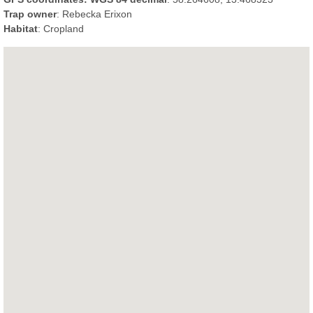
Trap owner
: Rebecka Erixon
Habitat
: Cropland