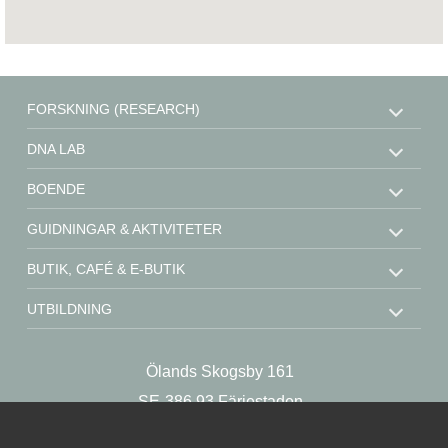
FORSKNING (RESEARCH)
DNA LAB
BOENDE
GUIDNINGAR & AKTIVITETER
BUTIK, CAFÉ & E-BUTIK
UTBILDNING
STÖD OSS
Ölands Skogsby 161
KONTAKT
SE-386 93 Färjestaden
OM OSS
Sweden