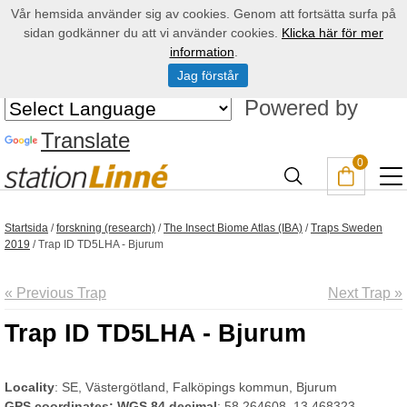
Vår hemsida använder sig av cookies. Genom att fortsätta surfa på
sidan godkänner du att vi använder cookies.
Klicka här för mer
information
.
Jag förstår
Powered by
Translate
0
Startsida
/
forskning (research)
/
The Insect Biome Atlas (IBA)
/
Traps Sweden
2019
/
Trap ID TD5LHA - Bjurum
« Previous Trap
Next Trap »
Trap ID TD5LHA - Bjurum
Locality
: SE, Västergötland, Falköpings kommun, Bjurum
GPS coordinates: WGS 84 decimal
: 58.264608, 13.468323