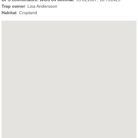
Trap owner
: Lisa Andersson
Habitat
: Cropland