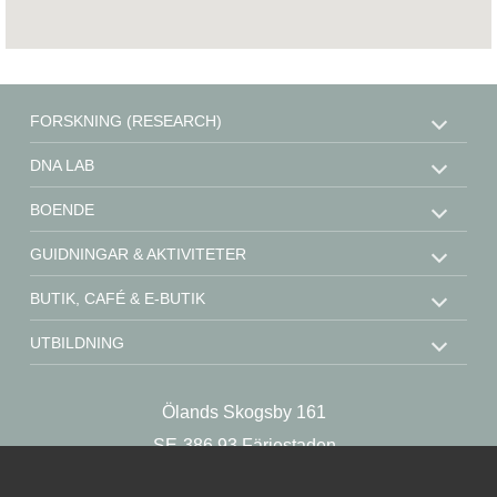
FORSKNING (RESEARCH)
DNA LAB
BOENDE
GUIDNINGAR & AKTIVITETER
BUTIK, CAFÉ & E-BUTIK
UTBILDNING
STÖD OSS
Ölands Skogsby 161
KONTAKT
SE-386 93 Färjestaden
OM OSS
Sweden