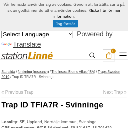
Vår hemsida använder sig av cookies. Genom att fortsätta surfa på
sidan godkänner du att vi använder cookies.
Klicka här för mer
information
.
Jag förstår
Powered by
Translate
0
Startsida
/
forskning (research)
/
The Insect Biome Atlas (IBA)
/
Traps Sweden
2019
/
Trap ID TFIA7R - Svinninge
« Previous Trap
Next Trap »
Trap ID TFIA7R - Svinninge
Locality
: SE, Uppland, Norrtälje kommun, Svinninge
GPS coordinates: WGS 84 decimal
: 59.821687, 18.701429