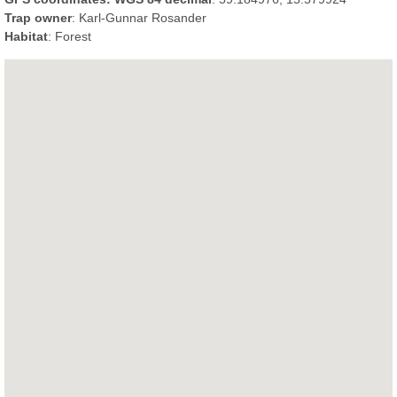
Trap owner
: Karl-Gunnar Rosander
Habitat
: Forest