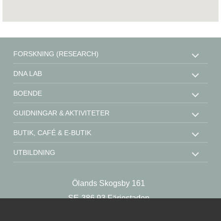
FORSKNING (RESEARCH)
DNA LAB
BOENDE
GUIDNINGAR & AKTIVITETER
BUTIK, CAFÉ & E-BUTIK
UTBILDNING
STÖD OSS
Ölands Skogsby 161
KONTAKT
SE-386 93 Färjestaden
OM OSS
Sweden