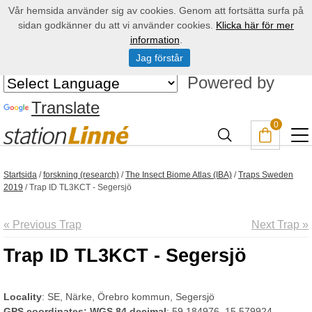
Vår hemsida använder sig av cookies. Genom att fortsätta surfa på
sidan godkänner du att vi använder cookies.
Klicka här för mer
information
.
Jag förstår
Powered by
Translate
0
Startsida
/
forskning (research)
/
The Insect Biome Atlas (IBA)
/
Traps Sweden
2019
/
Trap ID TL3KCT - Segersjö
« Previous Trap
Next Trap »
Trap ID TL3KCT - Segersjö
Locality
: SE, Närke, Örebro kommun, Segersjö
GPS coordinates: WGS 84 decimal
: 59.184976, 15.579924