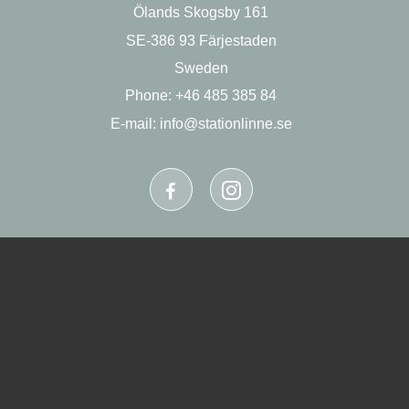
Ölands Skogsby 161
KONTAKT
SE-386 93 Färjestaden
OM OSS
Sweden
Phone: +46 485 385 84
E-mail:
info@stationlinne.se
Produktion och design:
Webbpartner