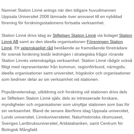
Namnet Station Linné antogs när den tidigare huvudmannen
Uppsala Universitet 2008 lämnade över ansvaret till en nybildad
förening för forskningsstationens fortsatta verksamhet.
Station Linné drivs idag av
Stiftelsen Station Linné
via bolaget
Station
Linné AB
samt av den ideella organisationen
Föreningen Station
Linné
. Ett
vetenskapligt råd
bestående av framstående företrädare
för svensk forskning bistår ledningen i strategiska frågor rörande
Station Linnés vetenskapliga verksamhet. Station Linné rådgör också
flitigt med representanter från kommun, regionförbund, näringsliv,
ideella organisationer samt universitet, högskolor och organisationer
som bedriver delar av sin verksamhet vid stationen.
Populärvetenskap, utbildning och forskning vid stationen drivs dels
av Stiftelsen Station Linné själv, dels av intresserade forskare,
myndigheter och organisationer som utnyttjar stationen som bas för
sin verksamhet. Bland de senare återfinns idag Uppsala universitet,
Lunds universitet, Linnéuniversitetet, Naturhistoriska riksmuseet,
Sveriges Lantbruksuniversitet, Artdatabanken, samt Centrum för
Biologisk Mångfald.