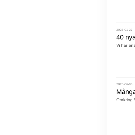
2026-01-27
40 nya
Vi har an
2025-06-06
Många
Omkring 9