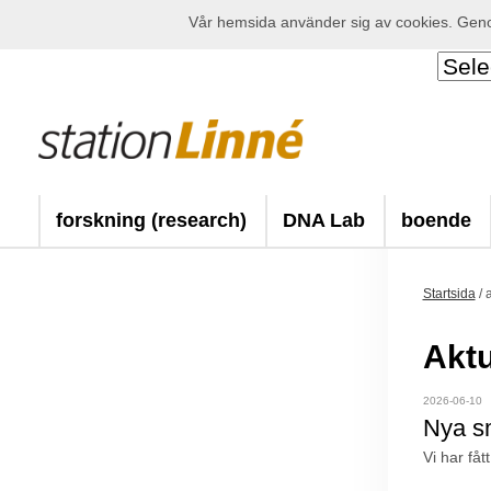
Vår hemsida använder sig av cookies. Genom
forskning (research)
DNA Lab
boende
Startsida
/
a
Aktu
2026-06-10
Nya sm
Vi har få