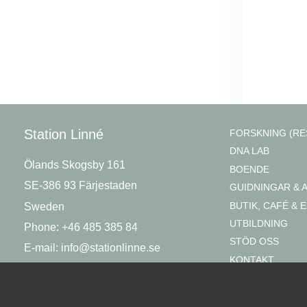
Station Linné
FORSKNING (RE
DNA LAB
Ölands Skogsby 161
BOENDE
SE-386 93 Färjestaden
GUIDNINGAR & 
BUTIK, CAFÉ & E
Sweden
UTBILDNING
Phone: +46 485 385 84
STÖD OSS
E-mail:
info@stationlinne.se
KONTAKT
OM OSS