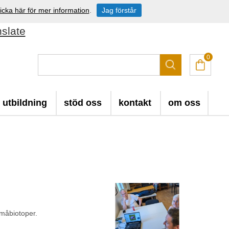
icka här för mer information
.
Jag förstår
nslate
0
utbildning
stöd oss
kontakt
om oss
småbiotoper.