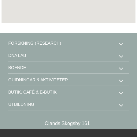
FORSKNING (RESEARCH)
DNA LAB
BOENDE
GUIDNINGAR & AKTIVITETER
BUTIK, CAFÉ & E-BUTIK
UTBILDNING
STÖD OSS
Ölands Skogsby 161
KONTAKT
SE-386 93 Färjestaden