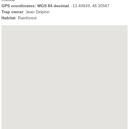
GPS coordinates: WGS 84 decimal
: -13.40849, 48.30587
Trap owner
: Jean Delphin
Habitat
: Rainforest