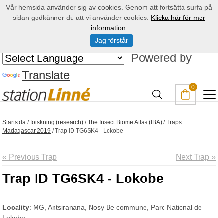
Vår hemsida använder sig av cookies. Genom att fortsätta surfa på
sidan godkänner du att vi använder cookies.
Klicka här för mer
information
.
Jag förstår
Powered by
Translate
0
Startsida
/
forskning (research)
/
The Insect Biome Atlas (IBA)
/
Traps
Madagascar 2019
/
Trap ID TG6SK4 - Lokobe
« Previous Trap
Next Trap »
Trap ID TG6SK4 - Lokobe
Locality
: MG, Antsiranana, Nosy Be commune, Parc National de
Lokobe