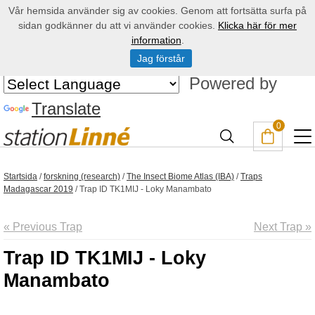
Vår hemsida använder sig av cookies. Genom att fortsätta surfa på
sidan godkänner du att vi använder cookies.
Klicka här för mer
information
.
Jag förstår
Powered by
Translate
0
Startsida
/
forskning (research)
/
The Insect Biome Atlas (IBA)
/
Traps
Madagascar 2019
/
Trap ID TK1MIJ - Loky Manambato
« Previous Trap
Next Trap »
Trap ID TK1MIJ - Loky
Manambato