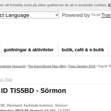
 att fortsätta surfa på sidan godkänner du att vi använder cookies.
Kl
Powered by
Tra
guidningar & aktiviteter
butik, café & e-butik
orskning (research)
/
The Insect Biome Atlas (IBA)
/
Traps Sweden 2019
/
Trap ID T
us Trap
 ID TIS5BD - Sörmon
 SE, Värmland, Karlstads kommun, Sörmon
dinates: WGS 84 decimal
: 59.389, 13.3787