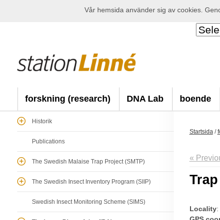
Vår hemsida använder sig av cookies. Genom
forskning (research)
DNA Lab
boende
Historik
Startsida
/
f
Publications
« Previo
The Swedish Malaise Trap Project (SMTP)
Trap
The Swedish Insect Inventory Program (SIIP)
Swedish Insect Monitoring Scheme (SIMS)
Locality
:
GPS coor