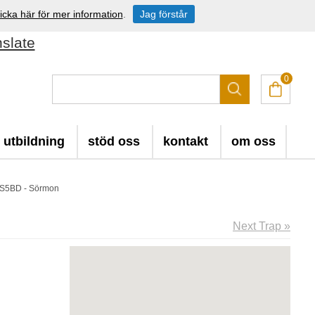
icka här för mer information
.
Jag förstår
nslate
0
utbildning
stöd oss
kontakt
om oss
IS5BD - Sörmon
Next Trap »