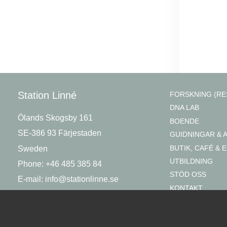
Station Linné
FORSKNING (RE
DNA LAB
Ölands Skogsby 161
BOENDE
SE-386 93 Färjestaden
GUIDNINGAR & 
BUTIK, CAFÉ & E
Sweden
UTBILDNING
Phone: +46 485 385 84
STÖD OSS
E-mail:
info@stationlinne.se
KONTAKT
OM OSS