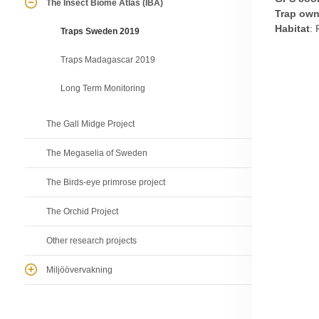
The Insect Biome Atlas (IBA)
Trap own
Habitat
: 
Traps Sweden 2019
Traps Madagascar 2019
Long Term Monitoring
The Gall Midge Project
The Megaselia of Sweden
The Birds-eye primrose project
The Orchid Project
Other research projects
Miljöövervakning