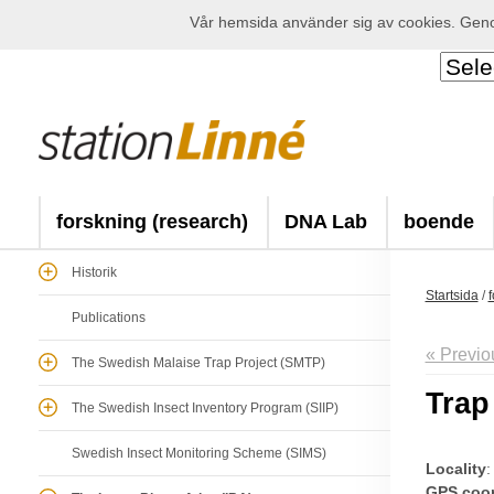
Vår hemsida använder sig av cookies. Genom
forskning (research)
DNA Lab
boende
Historik
Startsida
/
f
Publications
« Previo
The Swedish Malaise Trap Project (SMTP)
Trap
The Swedish Insect Inventory Program (SIIP)
Swedish Insect Monitoring Scheme (SIMS)
Locality
:
GPS coor