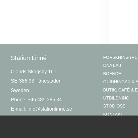
Station Linné
FORSKNING (RE
DNA LAB
Ölands Skogsby 161
BOENDE
SE-386 93 Färjestaden
GUIDNINGAR & 
BUTIK, CAFÉ & E
Sweden
UTBILDNING
Phone: +46 485 385 84
STÖD OSS
E-mail:
info@stationlinne.se
KONTAKT
OM OSS