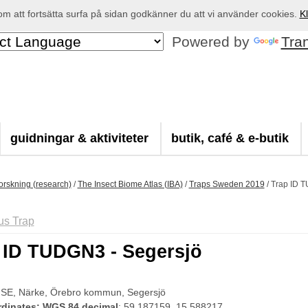
 att fortsätta surfa på sidan godkänner du att vi använder cookies.
Kl
Powered by
Tra
guidningar & aktiviteter
butik, café & e-butik
orskning (research)
/
The Insect Biome Atlas (IBA)
/
Traps Sweden 2019
/
Trap ID 
us Trap
 ID TUDGN3 - Segersjö
 SE, Närke, Örebro kommun, Segersjö
dinates: WGS 84 decimal
: 59.187159, 15.588217