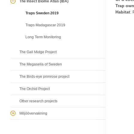
The Insect Biome Atlas (IBA)
Trap own
Habitat
: 
Traps Sweden 2019
Traps Madagascar 2019
Long Term Monitoring
The Gall Midge Project
The Megaselia of Sweden
The Birds-eye primrose project
The Orchid Project
Other research projects
Miljöövervakning