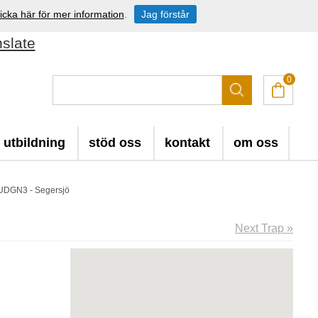
icka här för mer information
.
Jag förstår
nslate
0
utbildning
stöd oss
kontakt
om oss
TUDGN3 - Segersjö
Next Trap »