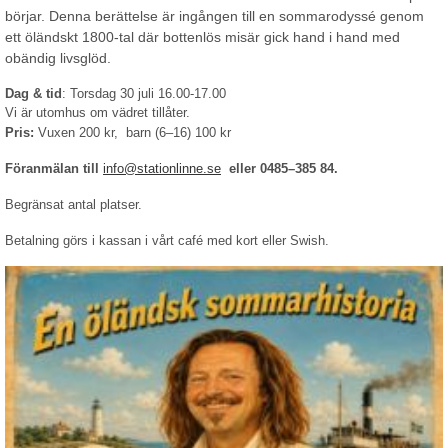
börjar. Denna berättelse är ingången till en sommarodyssé genom
ett öländskt 1800-tal där bottenlös misär gick hand i hand med
obändig livsglöd.
Dag & tid
: Torsdag 30 juli 16.00-17.00
Vi är utomhus om vädret tillåter.
Pris:
Vuxen 200 kr, barn (6–16) 100 kr
Föranmälan till
info@stationlinne.se
eller 0485–385 84.
Begränsat antal platser.
Betalning görs i kassan i vårt café med kort eller Swish.