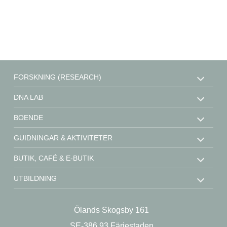
FORSKNING (RESEARCH)
DNA LAB
BOENDE
GUIDNINGAR & AKTIVITETER
BUTIK, CAFÉ & E-BUTIK
UTBILDNING
STÖD OSS
Ölands Skogsby 161
KONTAKT
SE-386 93 Färjestaden