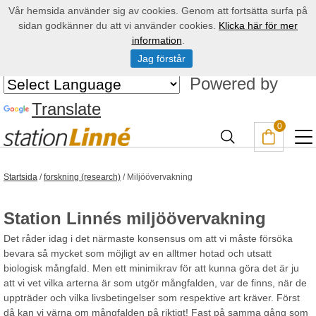
Vår hemsida använder sig av cookies. Genom att fortsätta surfa på
sidan godkänner du att vi använder cookies.
Klicka här för mer
information
.
Jag förstår
Powered by
Translate
0
Startsida
/
forskning (research)
/
Miljöövervakning
Station Linnés miljöövervakning
Det råder idag i det närmaste konsensus om att vi måste försöka
bevara så mycket som möjligt av en alltmer hotad och utsatt
biologisk mångfald. Men ett minimikrav för att kunna göra det är ju
att vi vet vilka arterna är som utgör mångfalden, var de finns, när de
uppträder och vilka livsbetingelser som respektive art kräver. Först
då kan vi värna om mångfalden på riktigt! Fast på samma gång som