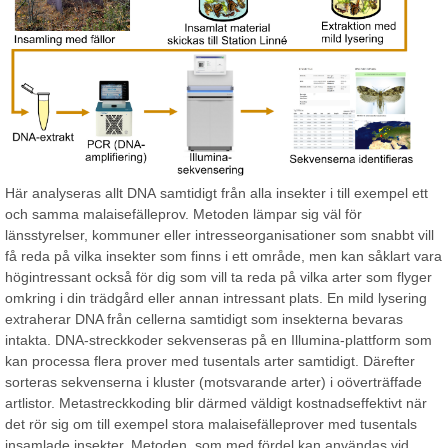
Här analyseras allt DNA samtidigt från alla insekter i till exempel ett
och samma malaisefälleprov. Metoden lämpar sig väl för
länsstyrelser, kommuner eller intresseorganisationer som snabbt vill
få reda på vilka insekter som finns i ett område, men kan såklart vara
högintressant också för dig som vill ta reda på vilka arter som flyger
omkring i din trädgård eller annan intressant plats. En mild lysering
extraherar DNA från cellerna samtidigt som insekterna bevaras
intakta. DNA-streckkoder sekvenseras på en Illumina-plattform som
kan processa flera prover med tusentals arter samtidigt. Därefter
sorteras sekvenserna i kluster (motsvarande arter) i oöverträffade
artlistor. Metastreckkoding blir därmed väldigt kostnadseffektivt när
det rör sig om till exempel stora malaisefälleprover med tusentals
insamlade insekter. Metoden, som med fördel kan användas vid