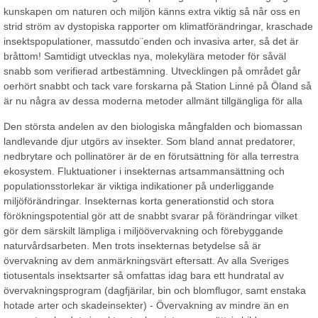
kunskapen om naturen och miljön känns extra viktig så når oss en
strid ström av dystopiska rapporter om klimatförändringar, kraschade
insektspopulationer, massutdo¨enden och invasiva arter, så det är
bråttom! Samtidigt utvecklas nya, molekylära metoder för såväl
snabb som verifierad artbestämning. Utvecklingen på området går
oerhört snabbt och tack vare forskarna på Station Linné på Öland så
är nu några av dessa moderna metoder allmänt tillgängliga för alla
Den största andelen av den biologiska mångfalden och biomassan
landlevande djur utgörs av insekter. Som bland annat predatorer,
nedbrytare och pollinatörer är de en förutsättning för alla terrestra
ekosystem. Fluktuationer i insekternas artsammansättning och
populationsstorlekar är viktiga indikationer på underliggande
miljöförändringar. Insekternas korta generationstid och stora
förökningspotential gör att de snabbt svarar på förändringar vilket
gör dem särskilt lämpliga i miljöövervakning och förebyggande
naturvårdsarbeten. Men trots insekternas betydelse så är
övervakning av dem anmärkningsvärt eftersatt. Av alla Sveriges
tiotusentals insektsarter så omfattas idag bara ett hundratal av
övervakningsprogram (dagfjärilar, bin och blomflugor, samt enstaka
hotade arter och skadeinsekter) - Övervakning av mindre än en