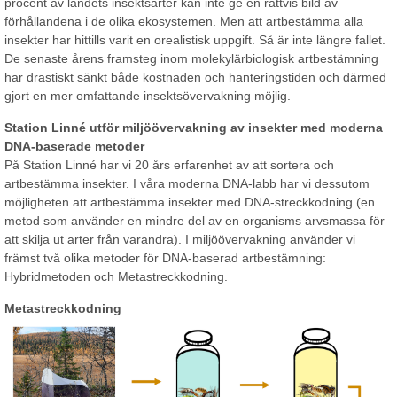
procent av landets insektsarter kan inte ge en rättvis bild av
förhållandena i de olika ekosystemen. Men att artbestämma alla
insekter har hittills varit en orealistisk uppgift. Så är inte längre fallet.
De senaste årens framsteg inom molekylärbiologisk artbestämning
har drastiskt sänkt både kostnaden och hanteringstiden och därmed
gjort en mer omfattande insektsövervakning möjlig.
Station Linné utför miljöövervakning av insekter med moderna
DNA-baserade metoder
På Station Linné har vi 20 års erfarenhet av att sortera och
artbestämma insekter. I våra moderna DNA-labb har vi dessutom
möjligheten att artbestämma insekter med DNA-streckkodning (en
metod som använder en mindre del av en organisms arvsmassa för
att skilja ut arter från varandra). I miljöövervakning använder vi
främst två olika metoder för DNA-baserad artbestämning:
Hybridmetoden och Metastreckkodning.
Metastreckkodning